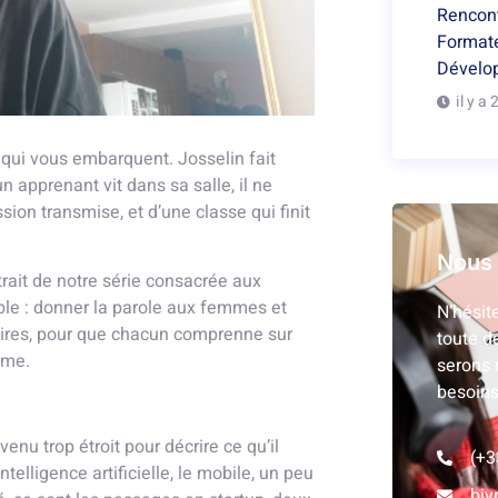
Rencont
Formate
Dévelo
il y a 
x qui vous embarquent. Josselin fait
 apprenant vit dans sa salle, il ne
ssion transmise, et d’une classe qui finit
Nous 
trait de notre série consacrée aux
le : donner la parole aux femmes et
N’hésit
ires, pour que chacun comprenne sur
toute d
nime.
serons 
besoins
enu trop étroit pour décrire ce qu’il
(+3
ntelligence artificielle, le mobile, un peu
biy