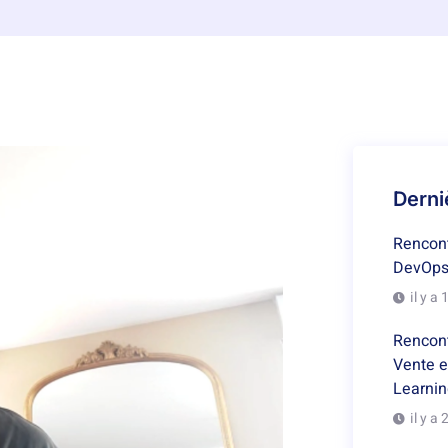
Derni
Rencont
DevOps
il y a
Rencont
Vente 
Learni
il y a 