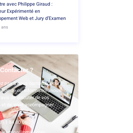
re avec Philippe Giraud :
ur Expérimenté en
ppement Web et Jury d’Examen
2 ans
Contacter ?
ez pas à nous contacter pour
emande ou information, nous
ravis de discuter de vos
 et de vous accompagner.
3) 1 84 80 06 25
nlearning@gmail.com