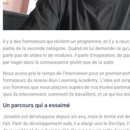
Il y a des formateurs qui récitent un programme, et il y a ceu
partie de la seconde catégorie. Quand on lui demande ce qu’un
parle pas de slides ni de modules. Il parle d’inspiration, de pa
par nager dans la connaissance plutôt que de la subir.
Nous avons pris le temps de l’interviewer pour ce premier por
formateurs du réseau Biyn Learning Academy. L’idée est simp
aux hommes que nous plaçons auprès de nos écoles partena
quoi ils interviennent, comment ils travaillent, et ce qui les a
Un parcours qui a essaimé
Josselin est développeur depuis six ans, mais le terme est dev
fait. Parti du développement web, il a élargi vers le DevOps, l’i