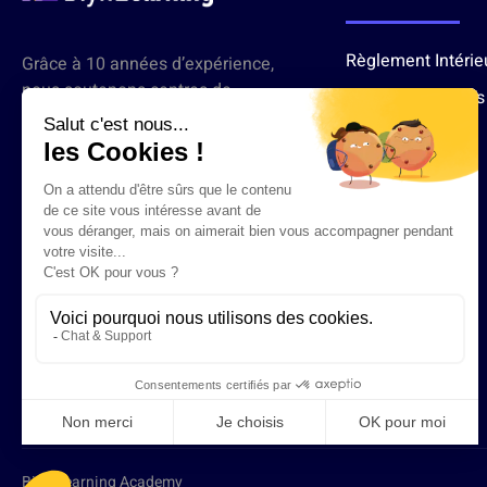
Règlement Intérie
Grâce à 10 années d’expérience,
nous soutenons centres de
Mentions Légales
formation et écoles en leur
RGPD
apportant des formateurs
rigoureusement sélectionnés,
assurant un apprentissage
adapté aux besoins des métiers
du tertiaire.
Biyn Learning Academy