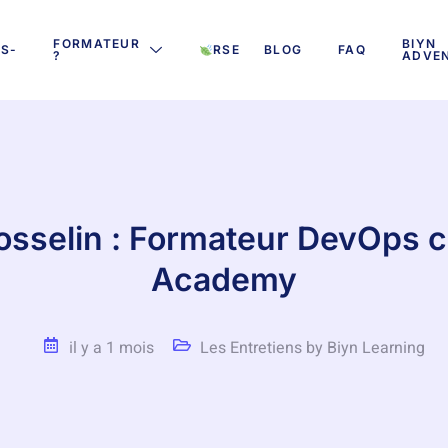
FORMATEUR
BIYN
S-
RSE
BLOG
FAQ
?
ADVE
?
osselin : Formateur DevOps c
Academy
il y a 1 mois
Les Entretiens by Biyn Learning