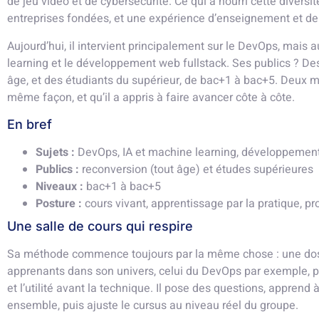
de jeu vidéo et de cybersécurité. Ce qui a nourri cette diversi
entreprises fondées, et une expérience d’enseignement et de
Aujourd’hui, il intervient principalement sur le DevOps, mais a
learning et le développement web fullstack. Ses publics ? De
âge, et des étudiants du supérieur, de bac+1 à bac+5. Deux 
même façon, et qu’il a appris à faire avancer côte à côte.
En bref
Sujets :
DevOps, IA et machine learning, développement
Publics :
reconversion (tout âge) et études supérieures
Niveaux :
bac+1 à bac+5
Posture :
cours vivant, apprentissage par la pratique, pro
Une salle de cours qui respire
Sa méthode commence toujours par la même chose : une dos
apprenants dans son univers, celui du DevOps par exemple, po
et l’utilité avant la technique. Il pose des questions, apprend
ensemble, puis ajuste le cursus au niveau réel du groupe.