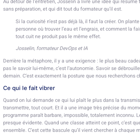
Au détour de l’entretien, Josselin a livré une idée qui résume
sans préparation, et qui dit tout du formateur qu’il est.
Si la curiosité n’est pas déjà là, il faut la créer. On plan
personne où trouver l’eau et l’engrais, et comment la fa
tout cuit ne produit pas le même effet.
Josselin, formateur DevOps et IA
Derrière la métaphore, il y a une exigence : le plus beau cade
pas le savoir lui-même, c’est l’autonomie. Savoir se débrouill
demain. C’est exactement la posture que nous recherchons c
Ce qui le fait vibrer
Quand on lui demande ce qui lui plaît le plus dans la transmi
transmettre, tout court. Et il a une image très précise du mome
programme paraît barbare, impossible, totalement inconnu. Le
presque évidente. Quand une classe atteint ce point, c’est que
ensemble. C’est cette bascule qu’il vient chercher à chaque m