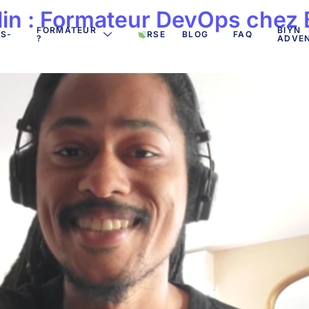
in : Formateur DevOps chez 
FORMATEUR
BIYN
S-
RSE
BLOG
FAQ
?
ADVE
?