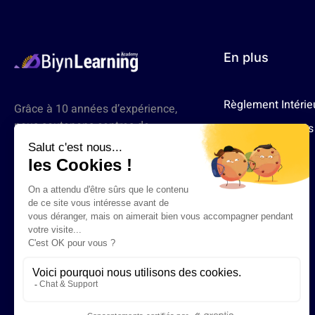
En plus
Règlement Intérie
Grâce à 10 années d’expérience,
nous soutenons centres de
Mentions Légales
formation et écoles en leur
RGPD
apportant des formateurs
rigoureusement sélectionnés,
assurant un apprentissage
adapté aux besoins des métiers
du tertiaire.