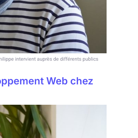
ilippe intervient auprès de différents publics
eloppement Web chez